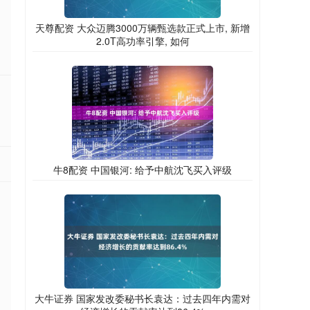
天尊配资 大众迈腾3000万辆甄选款正式上市, 新增
2.0T高功率引擎, 如何
牛8配资 中国银河: 给予中航沈飞买入评级
大牛证券 国家发改委秘书长袁达：过去四年内需对