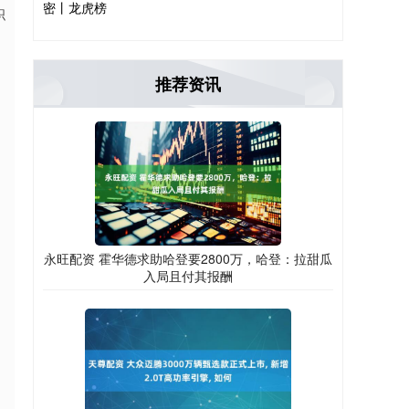
密丨龙虎榜
织
推荐资讯
永旺配资 霍华德求助哈登要2800万，哈登：拉甜瓜
入局且付其报酬