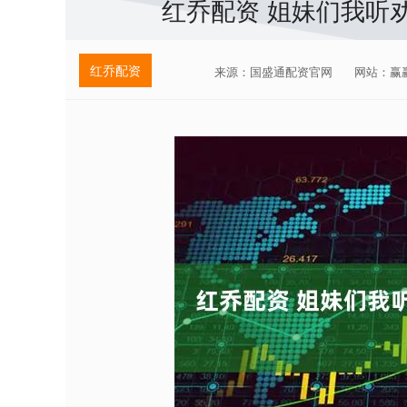
红乔配资 姐妹们我听
红乔配资
来源：国盛通配资官网
网站：赢