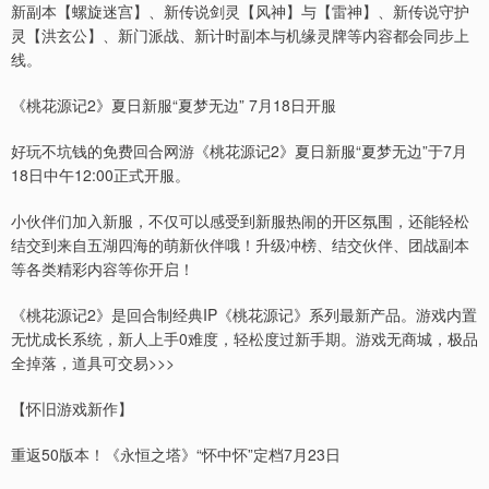
新副本【螺旋迷宫】、新传说剑灵【风神】与【雷神】、新传说守护
灵【洪玄公】、新门派战、新计时副本与机缘灵牌等内容都会同步上
线。
《桃花源记2》夏日新服“夏梦无边” 7月18日开服
好玩不坑钱的免费回合网游《桃花源记2》夏日新服“夏梦无边”于7月
18日中午12:00正式开服。
小伙伴们加入新服，不仅可以感受到新服热闹的开区氛围，还能轻松
结交到来自五湖四海的萌新伙伴哦！升级冲榜、结交伙伴、团战副本
等各类精彩内容等你开启！
《桃花源记2》是回合制经典IP《桃花源记》系列最新产品。游戏内置
无忧成长系统，新人上手0难度，轻松度过新手期。游戏无商城，极品
全掉落，道具可交易>>>
【怀旧游戏新作】
重返50版本！《永恒之塔》“怀中怀”定档7月23日