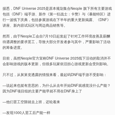
据悉，DNF Universe 2025是原本规划集合Neople 旗下所有主要游戏
包括《DNF》端手游、新作《第一狂战士：卡赞》与《暴能特区》进
行一波线下庆典，包括参展游戏在下半年的重大更新揭露、《DNF》
讲座、新内容试玩区与周边商品销售等。
然而，由于Neople工会自7月10日起发起了针对工作环境改善及薪酬
待遇调整的要求罢工，导致大部分开发者参与其中，严重影响了活动
的筹备进度。
目前，虽然Neople官方宣称DNF Universe 2025线下活动的取消并不
会影响游戏的版本更新，但很多玩家依旧担心游戏更新会受到影响。
只不过，从舅舅党透露的情报来看，最起码DNF端手游不受影响：
—说起来也挺有意思的，为什么从去年开始DNF就感觉没什么产能？
因为DNF项目组的主要产能早就不用在DNF身上了
—他们罢工空隙就去上班，还轮着来
—发现1000人罢工后产能一样