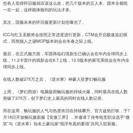
也有人觉得怀旧服就应该这么改，把几个版本的五人本、团本全都统
一在一起，这样能体验到的玩法才多。
其次，国服未来的怀旧服更新计划也曝光了。
ICC与红玉圣殿将会按照正常进度进行更新，CTM会开启极速追赶模
式，而熊猫人之谜MOP版本则会在冬春之际上线。
最后，在正式服方面，军团再临幻境新生已确认会在年内全球同步上
线，11.2卡雷什的残影会在8.7上线，12.0版本的家宅系统会在年内全
球同步上线。
在线人数破275万之后，《逆水寒》神豪入驻梦幻畅玩服
上周，《梦幻西游》电脑版因畅玩服的持续火爆，同时最高在线人数
突破了275万，创下梦幻史上最高的同时在线人数记录。
而在这周，畅玩服的人气与热度依旧在持续攀升。官方趁热打铁，于7
月18日开放畅玩服新服【笑傲三界】，并邀请了传奇电竞职业选手“微
笑”与《逆水寒》知名土豪玩家“我浮夸真的要强”共同入驻新服。