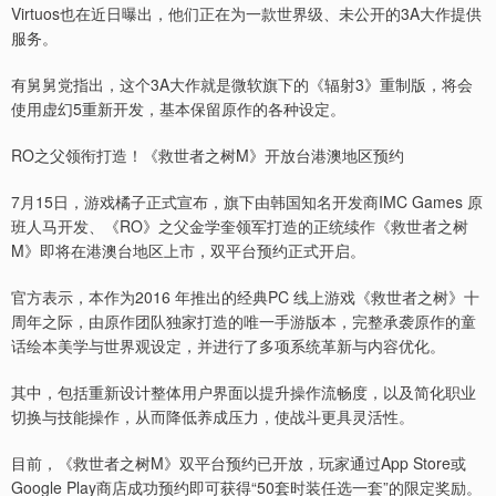
Virtuos也在近日曝出，他们正在为一款世界级、未公开的3A大作提供
服务。
有舅舅党指出，这个3A大作就是微软旗下的《辐射3》重制版，将会
使用虚幻5重新开发，基本保留原作的各种设定。
RO之父领衔打造！《救世者之树M》开放台港澳地区预约
7月15日，游戏橘子正式宣布，旗下由韩国知名开发商IMC Games 原
班人马开发、《RO》之父金学奎领军打造的正统续作《救世者之树
M》即将在港澳台地区上市，双平台预约正式开启。
官方表示，本作为2016 年推出的经典PC 线上游戏《救世者之树》十
周年之际，由原作团队独家打造的唯一手游版本，完整承袭原作的童
话绘本美学与世界观设定，并进行了多项系统革新与内容优化。
其中，包括重新设计整体用户界面以提升操作流畅度，以及简化职业
切换与技能操作，从而降低养成压力，使战斗更具灵活性。
目前，《救世者之树M》双平台预约已开放，玩家通过App Store或
Google Play商店成功预约即可获得“50套时装任选一套”的限定奖励。