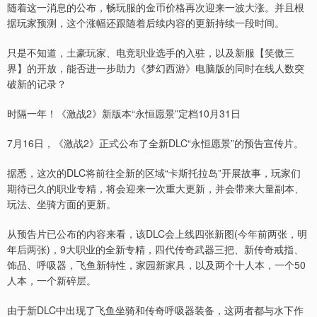
随着这一消息的公布，畅玩服的金币价格再次迎来一波大涨。并且根
据玩家预测，这个涨幅还跟随着后续内容的更新持续一段时间。
只是不知道，土豪玩家、电竞职业选手的入驻，以及新服【笑傲三
界】的开放，能否进一步助力《梦幻西游》电脑版的同时在线人数突
破新的记录？
时隔一年！《激战2》新版本“永恒愿景”定档10月31日
7月16日，《激战2》正式公布了全新DLC“永恒愿景”的预告宣传片。
据悉，这次的DLC将前往全新的区域“卡斯托拉岛”开展故事，玩家们
期待已久的职业专精，将会迎来一次重大更新，并会带来大量副本、
玩法、坐骑方面的更新。
从预告片已公布的内容来看，该DLC会上线四张新图(今年前两张，明
年后两张)，9大职业的全新专精，四代传奇武器三把、新传奇戒指、
饰品、呼吸器，飞鱼新特性，家园新家具，以及两个十人本，一个50
人本，一个新碎层。
由于新DLC中出现了飞鱼坐骑和传奇呼吸器装备，这两者都与水下作