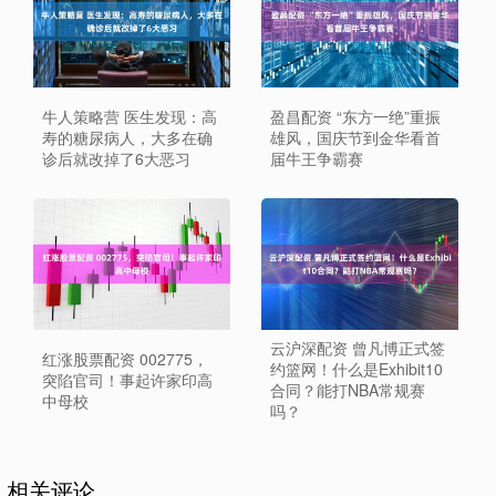
牛人策略营 医生发现：高
盈昌配资 “东方一绝”重振
寿的糖尿病人，大多在确
雄风，国庆节到金华看首
诊后就改掉了6大恶习
届牛王争霸赛
云沪深配资 曾凡博正式签
红涨股票配资 002775，
约篮网！什么是Exhibit10
突陷官司！事起许家印高
合同？能打NBA常规赛
中母校
吗？
相关评论