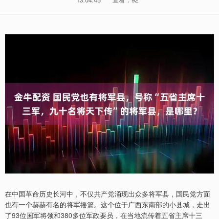
在中国革命历史长河中，不仅共产党涌现出众多将军县，国民党方面
也有一个赫赫有名的将军摇篮。这个位于广西东南部的小县城，走出
了93位国军将领和380多位军政要员，在当地流传着五省主席十三