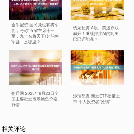
金牛配资 国民党也有将军
钱龙配资 A股、美股双双
县，号称“五省主席十三
飙升！继续押注AI的阿里
军，九十名将天下传”的将
巴巴还能涨？
军县，是哪里？
创通网 2025年6月23日全
沙瑞配资 新发ETF批量上
国主要批发市场鲍鱼价格
市 个人投资者“抢镜”
行情
相关评论