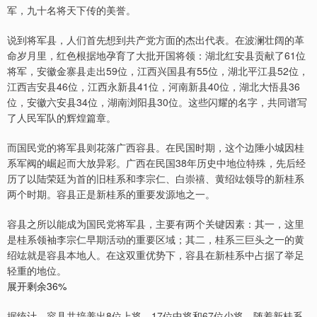
军，九十名将天下传的美誉。
说到将军县，人们首先想到共产党方面的杰出代表。在波澜壮阔的革
命岁月里，红色根据地孕育了大批开国将领：湖北红安县贡献了61位
将军，安徽金寨县走出59位，江西兴国县有55位，湖北平江县52位，
江西吉安县46位，江西永新县41位，河南新县40位，湖北大悟县36
位，安徽六安县34位，湖南浏阳县30位。这些闪耀的名字，共同谱写
了人民军队的辉煌篇章。
而国民党的将军县则花落广西容县。在民国时期，这个边陲小城因桂
系军阀的崛起而大放异彩。广西在民国38年历史中地位特殊，先后经
历了以陆荣廷为首的旧桂系和李宗仁、白崇禧、黄绍竑领导的新桂系
两个时期。容县正是新桂系的重要发源地之一。
容县之所以能成为国民党将军县，主要有两个关键因素：其一，这里
是桂系领袖李宗仁早期活动的重要区域；其二，桂系三巨头之一的黄
绍竑就是容县本地人。在这双重优势下，容县在新桂系中占据了举足
轻重的地位。
展开剩余36%
据统计，容县共培养出8位上将、17位中将和67位少将。随着新桂系