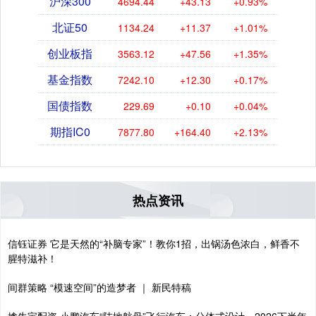
沪深300
4694.44
+43.13
+0.93%
北证50
1134.24
+11.37
+1.01%
创业板指
3563.12
+47.56
+1.35%
基金指数
7242.10
+12.30
+0.17%
国债指数
229.69
+0.10
+0.04%
期指IC0
7877.80
+164.40
+2.13%
热点资讯
信钰证券 它是天然的“补脑专家”！教你1招，出锅汤色浓白，鲜香不
腥特滋补！
间群策略 “模速空间”的造梦者 ｜ 新民特稿