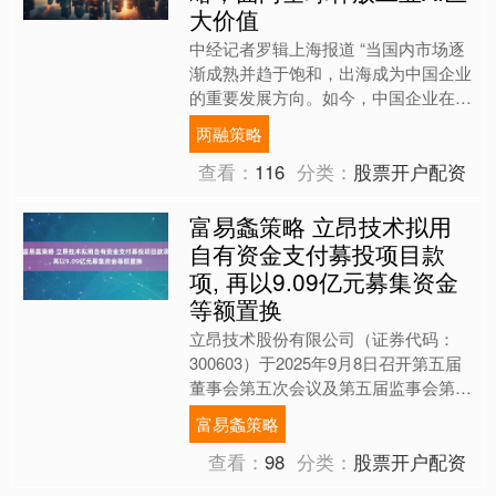
大价值
中经记者罗辑上海报道 “当国内市场逐
渐成熟并趋于饱和，出海成为中国企业
的重要发展方向。如今，中国企业在诸
多领域的技术已实现从模仿到自主创新
两融策略
乃至颠覆性创新的跨越。....
查看：
116
分类：
股票开户配资
富易螽策略 立昂技术拟用
自有资金支付募投项目款
项, 再以9.09亿元募集资金
等额置换
立昂技术股份有限公司（证券代码：
300603）于2025年9月8日召开第五届
董事会第五次会议及第五届监事会第五
次会议，审议通过了《关于使用自有资
富易螽策略
金支付募投项目部....
查看：
98
分类：
股票开户配资