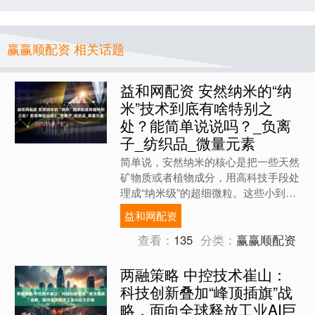
赢赢顺配资 相关话题
益和网配资 安然纳米的“纳
米”技术到底有啥特别之
处？能简单说说吗？_负离
子_纺织品_微量元素
简单说，安然纳米的核心是把一些天然
矿物质或者植物成分，用高科技手段处
理成“纳米级”的超细微粒。这些小到看
不见的颗粒，更容易被人体吸收或发挥
益和网配资
作用，比如用在纺织品上....
查看：
135
分类：
赢赢顺配资
两融策略 中控技术崔山：
科技创新叠加“峰顶插旗”战
略，面向全球释放工业AI巨