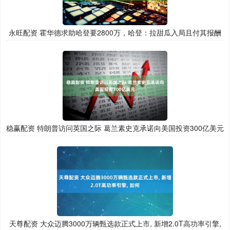
永旺配资 霍华德求助哈登要2800万，哈登：拉甜瓜入局且付其报酬
稳赢配资 特朗普访问英国之际 葛兰素史克承诺向美国投资300亿美元
天尊配资 大众迈腾3000万辆甄选款正式上市, 新增2.0T高功率引擎,