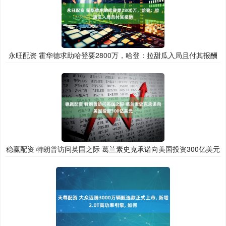
永旺配资 霍华德求助哈登要2800万，哈登：拉甜瓜入局且付其报酬
稳赢配资 特朗普访问英国之际 葛兰素史克承诺向美国投资300亿美元