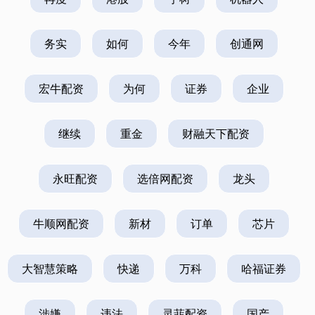
务实
如何
今年
创通网
宏牛配资
为何
证券
企业
继续
重金
财融天下配资
永旺配资
选倍网配资
龙头
牛顺网配资
新材
订单
芯片
大智慧策略
快递
万科
哈福证券
涉嫌
违法
灵菲配资
国产