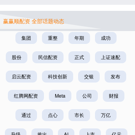
赢赢顺配资 全部话题动态
集团
重整
年期
成功
股份
民信配资
正式
上证速配
启云配资
科技创新
交银
发布
红腾网配资
Meta
公司
财报
通过
点心
市长
万亿
升级
推出
AI
上市
亿元