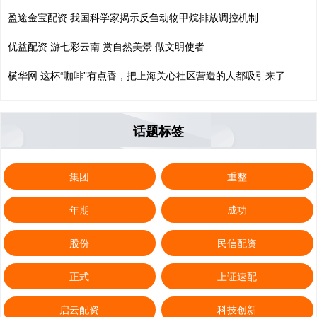
盈途金宝配资 我国科学家揭示反刍动物甲烷排放调控机制
优益配资 游七彩云南 赏自然美景 做文明使者
横华网 这杯“咖啡”有点香，把上海关心社区营造的人都吸引来了
话题标签
集团
重整
年期
成功
股份
民信配资
正式
上证速配
启云配资
科技创新