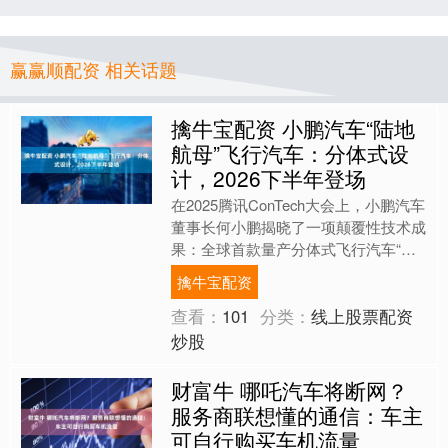
赢赢顺配资 相关话题
擒牛宝配资 小鹏汽车“陆地
航母”飞行汽车：分体式设
计，2026下半年登场
在2025腾讯ConTech大会上，小鹏汽车
董事长何小鹏揭晓了一项颠覆性技术成
果：全球首款量产分体式飞行汽车“陆
地航母”正式进入量产倒计时，预计于
擒牛宝配资
2026年下半....
查看：
101
分类：
线上股票配资
炒股
财富牛 哪吒汽车将断网？
服务商联想懂的通信：车主
可自行购买车机流量