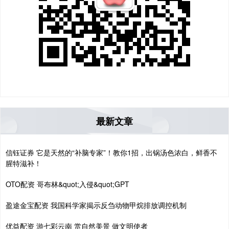
最新文章
信钰证券 它是天然的“补脑专家”！教你1招，出锅汤色浓白，鲜香不
腥特滋补！
OTO配资 哥布林&quot;入侵&quot;GPT
盈途金宝配资 我国科学家揭示反刍动物甲烷排放调控机制
优益配资 游七彩云南 赏自然美景 做文明使者