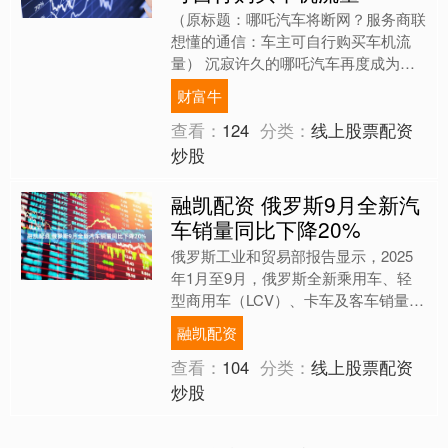
（原标题：哪吒汽车将断网？服务商联
想懂的通信：车主可自行购买车机流
量） 沉寂许久的哪吒汽车再度成为舆
论焦点。 9月11日，全国多地哪吒车主
财富牛
反映收到署名“合众汽车....
查看：
124
分类：
线上股票配资
炒股
融凯配资 俄罗斯9月全新汽
车销量同比下降20%
俄罗斯工业和贸易部报告显示，2025
年1月至9月，俄罗斯全新乘用车、轻
型商用车（LCV）、卡车及客车销量同
比下降25%，降至101.4万辆。 其中，
融凯配资
全新国产汽车....
查看：
104
分类：
线上股票配资
炒股