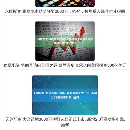
永旺配资 霍华德求助哈登要2800万，哈登：拉甜瓜入局且付其报酬
稳赢配资 特朗普访问英国之际 葛兰素史克承诺向美国投资300亿美元
天尊配资 大众迈腾3000万辆甄选款正式上市, 新增2.0T高功率引擎,
如何