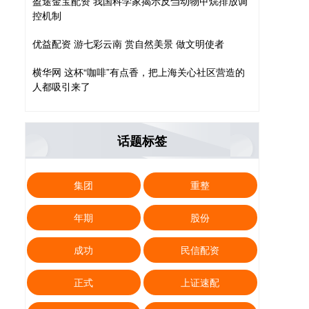
盈途金宝配资 我国科学家揭示反刍动物甲烷排放调
控机制
优益配资 游七彩云南 赏自然美景 做文明使者
横华网 这杯“咖啡”有点香，把上海关心社区营造的
人都吸引来了
话题标签
集团
重整
年期
股份
成功
民信配资
正式
上证速配