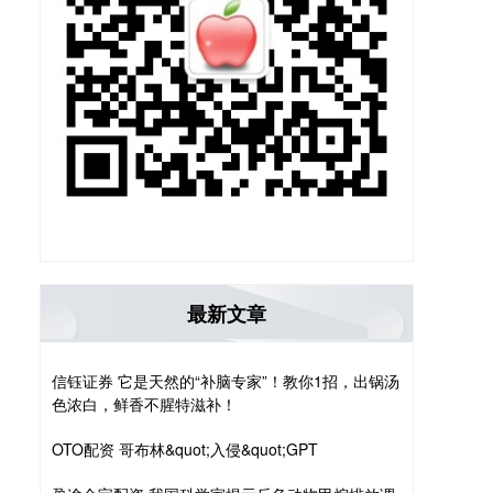
最新文章
信钰证券 它是天然的“补脑专家”！教你1招，出锅汤
色浓白，鲜香不腥特滋补！
OTO配资 哥布林&quot;入侵&quot;GPT