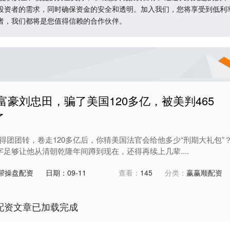
投资者的需求，同时确保资金的安全和透明。加入我们，您将享受到低利
者，我们都将是您值得信赖的合作伙伴。
富豪刘忠田，骗了美国120多亿，被美判465
了
得团团转，卷走120多亿后，你猜美国法官会给他多少“刑期大礼包”
字足够让他从清朝乾隆年间蹲到现在，还得再续上几辈....
帮操盘配资
日期：09-11
查看：
145
分类：
赢赢顺配资
配资文章已加载完成