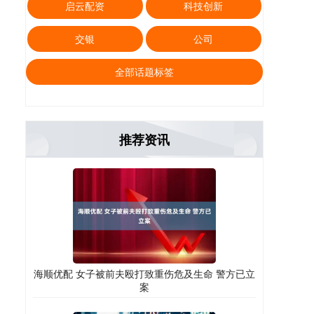
启云配资
科技创新
交银
公司
全部话题标签
推荐资讯
海顺优配 女子被前夫殴打致重伤危及生命 警方已立
案