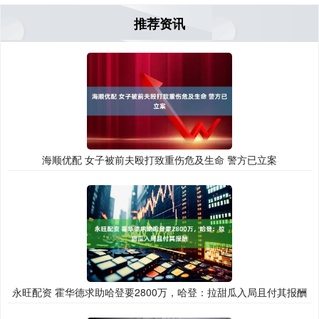
推荐资讯
海顺优配 女子被前夫殴打致重伤危及生命 警方已立案
永旺配资 霍华德求助哈登要2800万，哈登：拉甜瓜入局且付其报酬