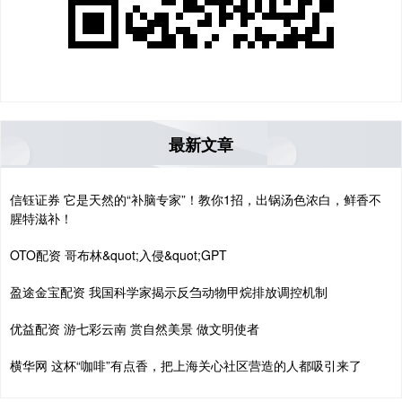
最新文章
信钰证券 它是天然的“补脑专家”！教你1招，出锅汤色浓白，鲜香不
腥特滋补！
OTO配资 哥布林&quot;入侵&quot;GPT
盈途金宝配资 我国科学家揭示反刍动物甲烷排放调控机制
优益配资 游七彩云南 赏自然美景 做文明使者
横华网 这杯“咖啡”有点香，把上海关心社区营造的人都吸引来了