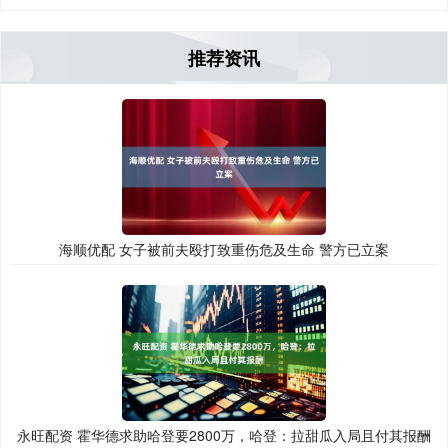
推荐资讯
海顺优配 女子被前夫殴打致重伤危及生命 警方已立案
永旺配资 霍华德求助哈登要2800万，哈登：拉甜瓜入局且付其报酬