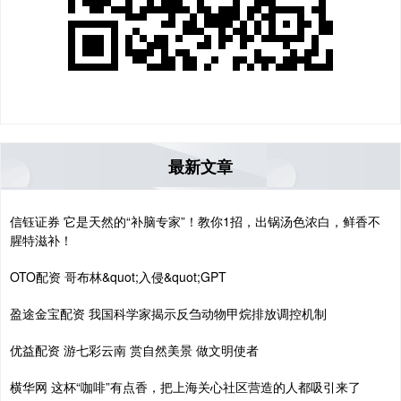
最新文章
信钰证券 它是天然的“补脑专家”！教你1招，出锅汤色浓白，鲜香不
腥特滋补！
OTO配资 哥布林&quot;入侵&quot;GPT
盈途金宝配资 我国科学家揭示反刍动物甲烷排放调控机制
优益配资 游七彩云南 赏自然美景 做文明使者
横华网 这杯“咖啡”有点香，把上海关心社区营造的人都吸引来了