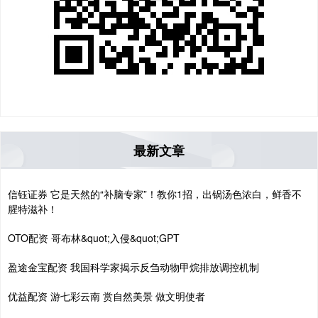
最新文章
信钰证券 它是天然的“补脑专家”！教你1招，出锅汤色浓白，鲜香不
腥特滋补！
OTO配资 哥布林&quot;入侵&quot;GPT
盈途金宝配资 我国科学家揭示反刍动物甲烷排放调控机制
优益配资 游七彩云南 赏自然美景 做文明使者