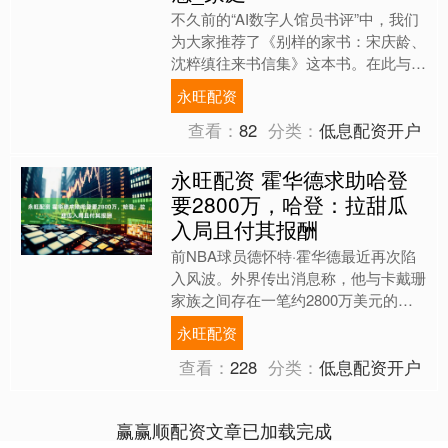
不久前的“AI数字人馆员书评”中，我们
为大家推荐了《别样的家书：宋庆龄、
沈粹缜往来书信集》这本书。在此与大
家分享读者撰写的读书笔记，希望这些
永旺配资
分享能为更多的读者提....
查看：
82
分类：
低息配资开户
永旺配资 霍华德求助哈登
要2800万，哈登：拉甜瓜
入局且付其报酬
前NBA球员德怀特·霍华德最近再次陷
入风波。外界传出消息称，他与卡戴珊
家族之间存在一笔约2800万美元的托
管金纠纷。这笔资金最初源自一次早年
永旺配资
的投资合作，由卡戴珊....
查看：
228
分类：
低息配资开户
赢赢顺配资文章已加载完成