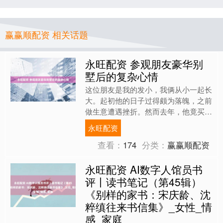
赢赢顺配资 相关话题
永旺配资 参观朋友豪华别
墅后的复杂心情
这位朋友是我的发小，我俩从小一起长
大。起初他的日子过得颇为落魄，之前
做生意遭遇挫折。然而去年，他竟买下
了一栋豪华的花园别墅。装修耗时一
永旺配资
年，完工后他邀我前去参观。....
查看：
174
分类：
赢赢顺配资
永旺配资 AI数字人馆员书
评丨读书笔记（第45辑）
《别样的家书：宋庆龄、沈
粹缜往来书信集》_女性_情
感_家庭