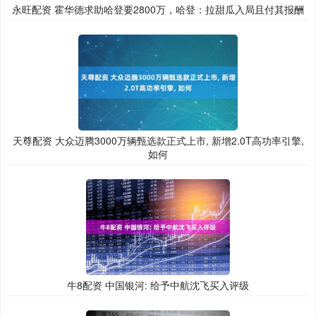
永旺配资 霍华德求助哈登要2800万，哈登：拉甜瓜入局且付其报酬
天尊配资 大众迈腾3000万辆甄选款正式上市, 新增2.0T高功率引擎,
如何
牛8配资 中国银河: 给予中航沈飞买入评级