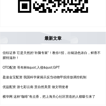
最新文章
信钰证券 它是天然的“补脑专家”！教你1招，出锅汤色浓白，鲜香不
腥特滋补！
OTO配资 哥布林&quot;入侵&quot;GPT
盈途金宝配资 我国科学家揭示反刍动物甲烷排放调控机制
优益配资 游七彩云南 赏自然美景 做文明使者
横华网 这杯“咖啡”有点香，把上海关心社区营造的人都吸引来了