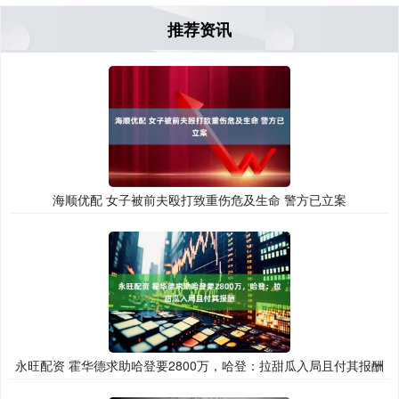
推荐资讯
海顺优配 女子被前夫殴打致重伤危及生命 警方已立案
永旺配资 霍华德求助哈登要2800万，哈登：拉甜瓜入局且付其报酬